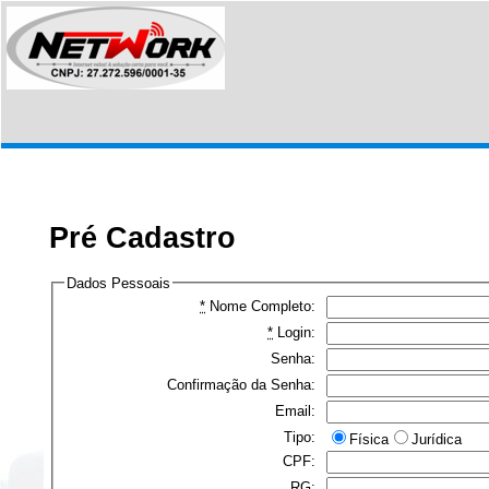
Pré Cadastro
Dados Pessoais
*
Nome Completo:
*
Login:
Senha:
Confirmação da Senha:
Email:
Tipo:
Física
Jurídica
CPF:
RG: